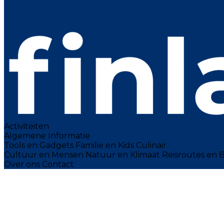
Activiteiten
Algemene Informatie
Tools en Gadgets
Familie en Kids
Culinair
Cultuur en Mensen
Natuur en Klimaat
Reisroutes en
Over ons
Contact