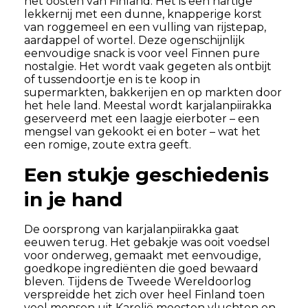
het oosten van Finland. Het is een hartige
lekkernij met een dunne, knapperige korst
van roggemeel en een vulling van rijstepap,
aardappel of wortel. Deze ogenschijnlijk
eenvoudige snack is voor veel Finnen pure
nostalgie. Het wordt vaak gegeten als ontbijt
of tussendoortje en is te koop in
supermarkten, bakkerijen en op markten door
het hele land. Meestal wordt karjalanpiirakka
geserveerd met een laagje eierboter – een
mengsel van gekookt ei en boter – wat het
een romige, zoute extra geeft.
Een stukje geschiedenis
in je hand
De oorsprong van karjalanpiirakka gaat
eeuwen terug. Het gebakje was ooit voedsel
voor onderweg, gemaakt met eenvoudige,
goedkope ingrediënten die goed bewaard
bleven. Tijdens de Tweede Wereldoorlog
verspreidde het zich over heel Finland toen
veel mensen uit Karelië moesten vluchten en