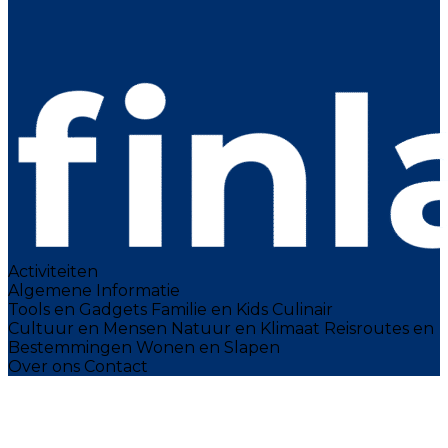
Activiteiten
Algemene Informatie
Tools en Gadgets
Familie en Kids
Culinair
Cultuur en Mensen
Natuur en Klimaat
Reisroutes en
Bestemmingen
Wonen en Slapen
Over ons
Contact