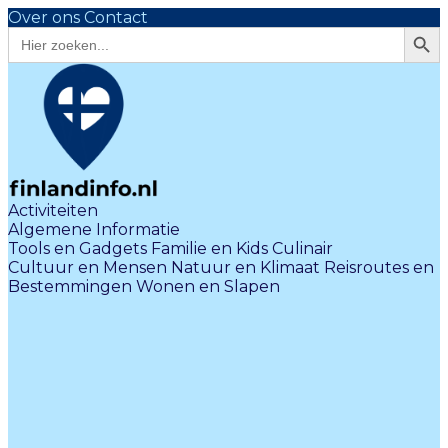
Over ons
Contact
Zoekk
Zoek
naar:
Activiteiten
Algemene Informatie
Tools en Gadgets
Familie en Kids
Culinair
Cultuur en Mensen
Natuur en Klimaat
Reisroutes en
Bestemmingen
Wonen en Slapen