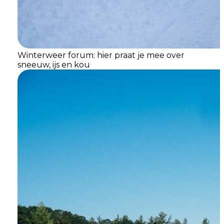
Winterweer forum: hier praat je mee over
sneeuw, ijs en kou