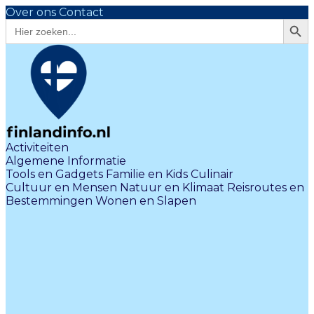
Over ons
Contact
Zoekk
Zoek
naar:
Activiteiten
Algemene Informatie
Tools en Gadgets
Familie en Kids
Culinair
Cultuur en Mensen
Natuur en Klimaat
Reisroutes en
Bestemmingen
Wonen en Slapen