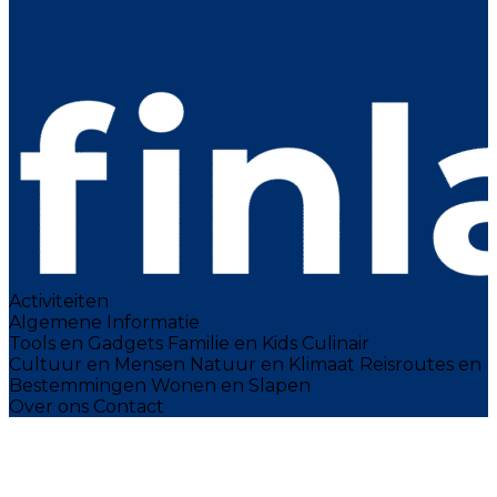
Activiteiten
Algemene Informatie
Tools en Gadgets
Familie en Kids
Culinair
Cultuur en Mensen
Natuur en Klimaat
Reisroutes en
Bestemmingen
Wonen en Slapen
Over ons
Contact