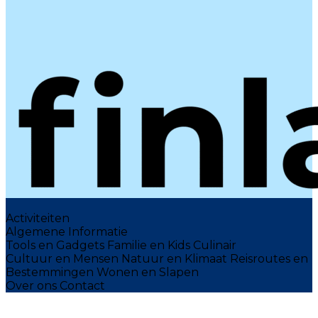
Activiteiten
Algemene Informatie
Tools en Gadgets
Familie en Kids
Culinair
Cultuur en Mensen
Natuur en Klimaat
Reisroutes en
Bestemmingen
Wonen en Slapen
Over ons
Contact