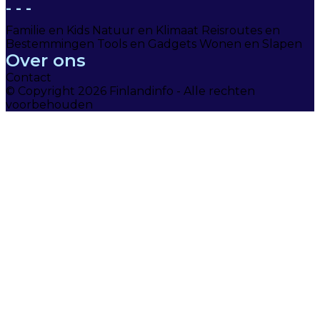
- - -
Familie en Kids
Natuur en Klimaat
Reisroutes en
Bestemmingen
Tools en Gadgets
Wonen en Slapen
Over ons
Contact
© Copyright 2026 Finlandinfo - Alle rechten
voorbehouden