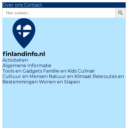
Over ons
Contact
Zoekk
Zoek
naar:
Activiteiten
Algemene Informatie
Tools en Gadgets
Familie en Kids
Culinair
Cultuur en Mensen
Natuur en Klimaat
Reisroutes en
Bestemmingen
Wonen en Slapen