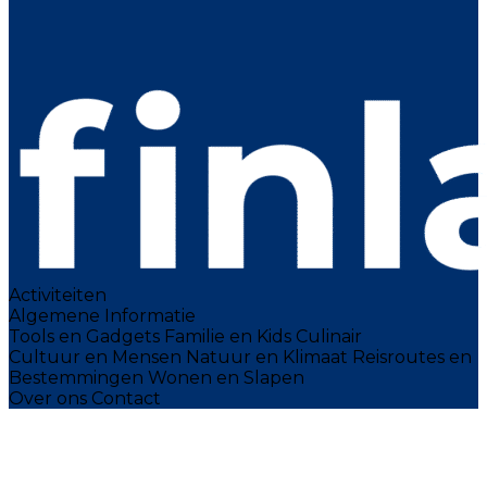
Activiteiten
Algemene Informatie
Tools en Gadgets
Familie en Kids
Culinair
Cultuur en Mensen
Natuur en Klimaat
Reisroutes en
Bestemmingen
Wonen en Slapen
Over ons
Contact