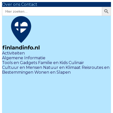
Over ons
Contact
Zoekk
Zoek
naar:
Activiteiten
Algemene Informatie
Tools en Gadgets
Familie en Kids
Culinair
Cultuur en Mensen
Natuur en Klimaat
Reisroutes en
Bestemmingen
Wonen en Slapen