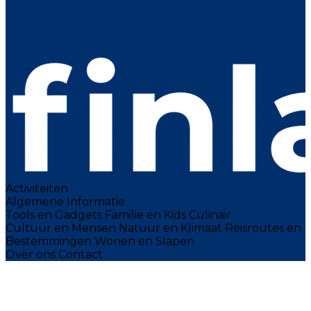
Activiteiten
Algemene Informatie
Tools en Gadgets
Familie en Kids
Culinair
Cultuur en Mensen
Natuur en Klimaat
Reisroutes en
Bestemmingen
Wonen en Slapen
Over ons
Contact