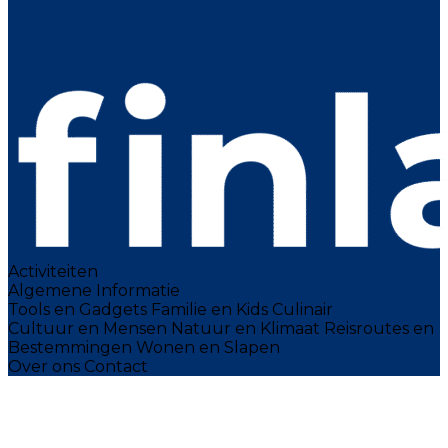
Activiteiten
Algemene Informatie
Tools en Gadgets
Familie en Kids
Culinair
Cultuur en Mensen
Natuur en Klimaat
Reisroutes en
Bestemmingen
Wonen en Slapen
Over ons
Contact