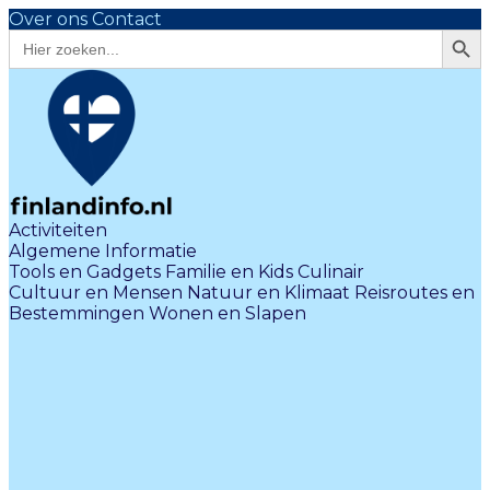
Over ons
Contact
Zoekk
Zoek
naar:
Activiteiten
Algemene Informatie
Tools en Gadgets
Familie en Kids
Culinair
Cultuur en Mensen
Natuur en Klimaat
Reisroutes en
Bestemmingen
Wonen en Slapen